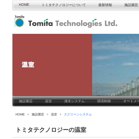
HOME
トミタテクノロジーについて
最新情報
施設園芸
施設園芸
温室
灌水システム
環境制御
オートメ
HOME
>
施設園芸
>
温室
>
スクリーンシステム
トミタテクノロジーの温室