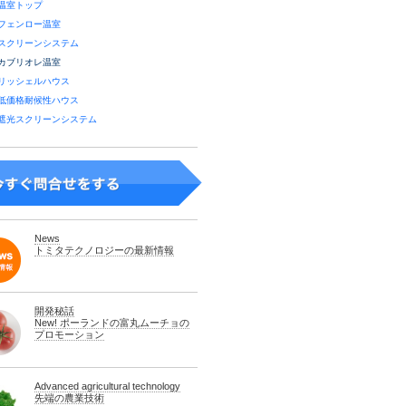
温室トップ
フェンロー温室
スクリーンシステム
カブリオレ温室
リッシェルハウス
低価格耐候性ハウス
遮光スクリーンシステム
News
トミタテクノロジーの最新情報
開発秘話
New! ポーランドの富丸ムーチョの
プロモーション
Advanced agricultural technology
先端の農業技術