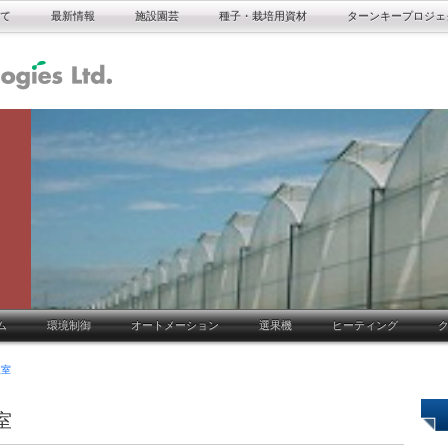
て
最新情報
施設園芸
種子・栽培用資材
ターンキープロジェ
ム
環境制御
オートメーション
選果機
ヒーティング
温室
室