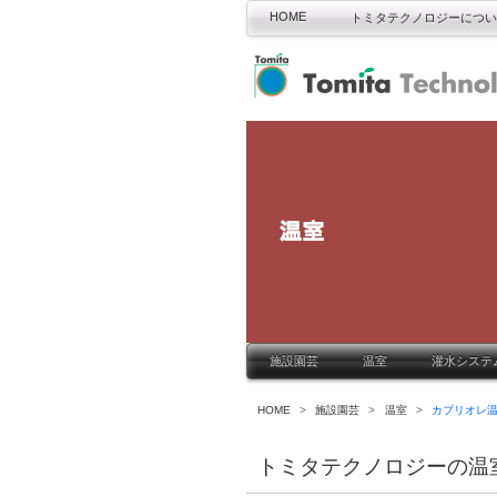
HOME
トミタテクノロジーについ
施設園芸
温室
灌水システ
HOME
>
施設園芸
>
温室
>
カブリオレ
トミタテクノロジーの温